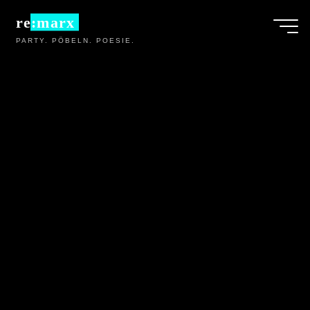
Zum
re:marx
Inhalt
PARTY. PÖBELN. POESIE.
springen