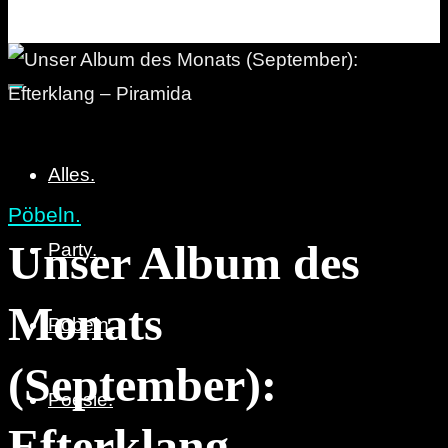
Party. Pöbeln. Poesie.
Alles.
Pöbeln.
Unser Album des
Party.
Monats
Pöbeln.
(September):
Poesie.
Efterklang –