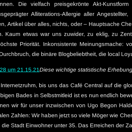
en. Die vielfach preisgekrönte Akt-Kunstform de
geprägter Alliterations-Allergie aller Angestellter
rten, Artikel über alles, nichts, oder – Hauptsache 
Kaum etwas war uns zuwider, zu eklig, zu Zenti. V
chste Priorität. Inkonsistente Meinungsmache: v
Durchbruch, die binäre Blogbeliebtheit, die local Loyal
Diese wichtige statistische Erhebung
Internetzruhm, bis uns das Café Central auf die glor
igen Bades in Selbstmitleid ist es nun endlich bewe
enen wir für unser inzwischen von Ugo Begon Hald
okalen Zahlen: Wir haben jetzt so viele Möger wie C
d die Stadt Einwohner unter 35. Das Erreichen der Z