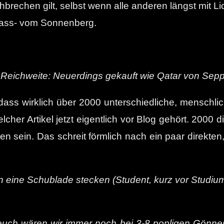
brechen gilt, selbst wenn alle anderen längst mit Li
 Kass- vom Sonnenberg.
Reichweite: Neuerdings gekauft wie Qatar von Sepp
 dass wirklich über 2000 unterschiedliche, menschl
 welcher Artikel jetzt eigentlich vor Blog gehört. 2000 
n sein. Das schreit förmlich nach ein paar direkten
le in eine Schublade stecken (Student, kurz vor Stud
ne euch wären wir immer noch bei 3-8 popligen Gönne