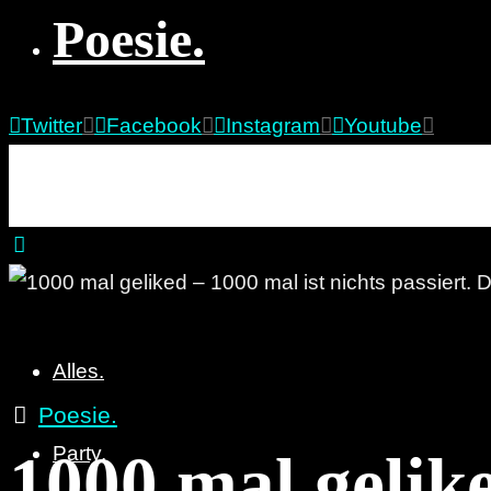
Poesie.
Twitter
Facebook
Instagram
Youtube
re:marx
Party. Pöbeln. Poesie.
Alles.
Poesie.
Party.
1000 mal gelike