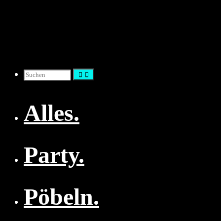
Zum
Inhalt
springen
Suchen
Alles.
nach:
Party.
Pöbeln.