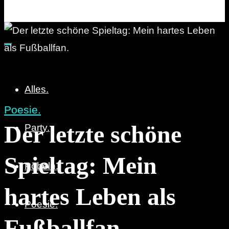
Party. Pöbeln. Poesie.
Alles.
Poesie.
Der letzte schöne
Party.
Spieltag: Mein
Pöbeln.
hartes Leben als
Poesie.
Fußballfan.