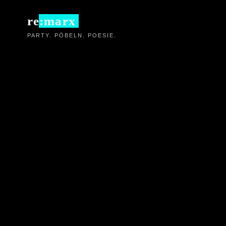
Zum
re:marx
Inhalt
PARTY. PÖBELN. POESIE.
springen