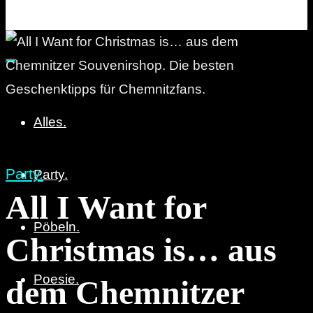
Party. Pöbeln. Poesie.
Alles.
Party.
Party.
All I Want for
Pöbeln.
Christmas is… aus
Poesie.
dem Chemnitzer