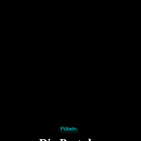
Pöbeln.