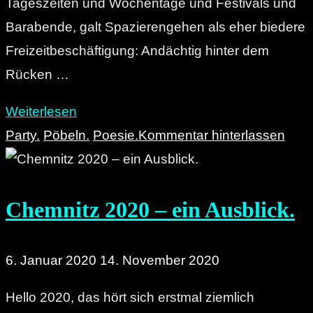
Tageszeiten und Wochentage und Festivals und
Barabende, galt Spazierengehen als eher biedere
Freizeitbeschäftigung: Andächtig hinter dem
Rücken …
"Monotonie
Weiterlesen
&
Party.
Pöbeln.
Poesie.
Kommentar hinterlassen
Alltag:
Der
Chemnitz 2020 – ein Ausblick.
Chemnitzer
Spaziergang"
6. Januar 2020
14. November 2020
Hello 2020, das hört sich erstmal ziemlich