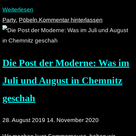
"Wiki-
Weiterlesen
How
Party.
Pöbeln.
Kommentar hinterlassen
Chemnitz:
Ins
Weltecho
Die Post der Moderne: Was im
einlaufen
ohne
Juli und August in Chemnitz
zu
stolpern"
geschah
28. August 2019
14. November 2020