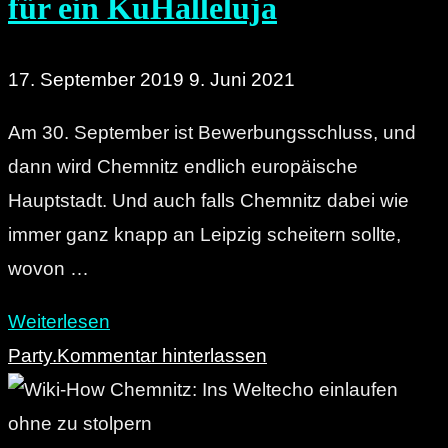
für ein KuHalleluja
laufen,
ohne
die
17. September 2019
9. Juni 2021
Pest
Am 30. September ist Bewerbungsschluss, und
zu
dann wird Chemnitz endlich europäische
bekommen "
Hauptstadt. Und auch falls Chemnitz dabei wie
immer ganz knapp an Leipzig scheitern sollte,
wovon …
"Chemnitz2025:
Weiterlesen
Vier
Party.
Kommentar hinterlassen
Projekte
für