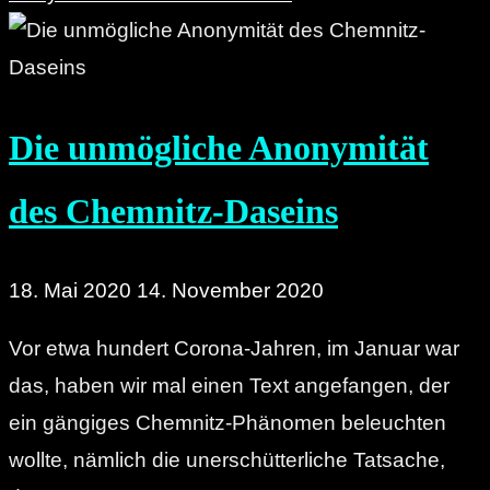
der
Chemnitzer
OB-
Die unmögliche Anonymität
Wahl:
Der
des Chemnitz-Daseins
re:marx-
Wahlomat"
18. Mai 2020
14. November 2020
Vor etwa hundert Corona-Jahren, im Januar war
das, haben wir mal einen Text angefangen, der
ein gängiges Chemnitz-Phänomen beleuchten
wollte, nämlich die unerschütterliche Tatsache,