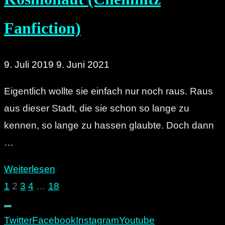
in
Chemnitz
Fanfiction)
geschah"
9. Juli 2019
9. Juni 2021
Eigentlich wollte sie einfach nur noch raus. Raus
aus dieser Stadt, die sie schon so lange zu
kennen, so lange zu hassen glaubte. Doch dann
…
"Gib
Weiterlesen
mir
1
2
3
4
…
18
Seitennummerierung
mein
Herz
Twitter
Facebook
Instagram
Youtube