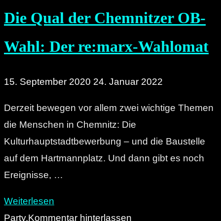
Die Qual der Chemnitzer OB-
im
Januar
Wahl: Der re:marx-Wahlomat
in
Chemnitz
geschah"
15. September 2020
24. Januar 2022
Derzeit bewegen vor allem zwei wichtige Themen
die Menschen in Chemnitz: Die
Kulturhauptstadtbewerbung – und die Baustelle
auf dem Hartmannplatz. Und dann gibt es noch
Ereignisse, …
"Die
Weiterlesen
Qual
Party.
Kommentar hinterlassen