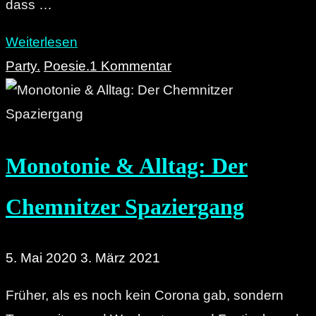
dass …
"Die
Weiterlesen
unmögliche
Party.
Poesie.
1 Kommentar
Anonymität
des
Chemnitz-
Monotonie & Alltag: Der
Daseins"
Chemnitzer Spaziergang
5. Mai 2020
3. März 2021
Früher, als es noch kein Corona gab, sondern