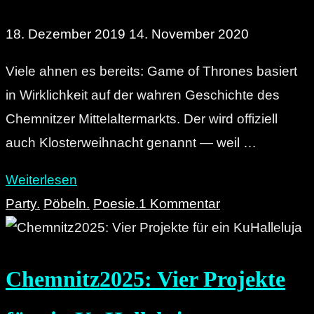
18. Dezember 2019
14. November 2020
Viele ahnen es bereits: Game of Thrones basiert
in Wirklichkeit auf der wahren Geschichte des
Chemnitzer Mittelaltermarkts. Der wird offiziell
auch Klosterweihnacht genannt — weil …
"Wiki-
Weiterlesen
How
Party.
Pöbeln.
Poesie.
1 Kommentar
Chemnitz:
Über
Chemnitz2025: Vier Projekte
den
Mittelaltermarkt