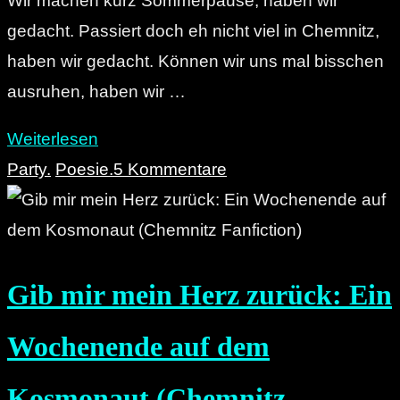
Wir machen kurz Sommerpause, haben wir
gedacht. Passiert doch eh nicht viel in Chemnitz,
haben wir gedacht. Können wir uns mal bisschen
ausruhen, haben wir …
"Die
Weiterlesen
Post
Party.
Poesie.
5 Kommentare
der
Moderne:
Was
Gib mir mein Herz zurück: Ein
im
Juli
Wochenende auf dem
und
August
Kosmonaut (Chemnitz