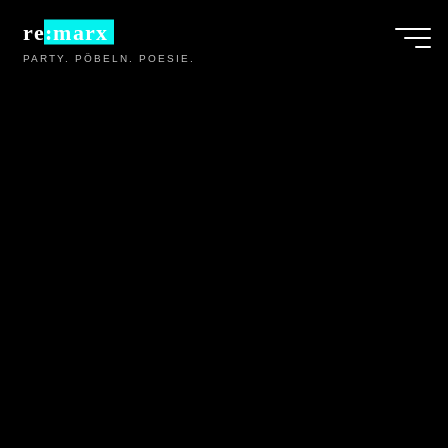
Zum
re:marx
Inhalt
PARTY. PÖBELN. POESIE.
springen