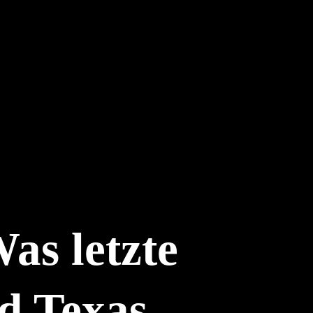
as letzte
d Texas