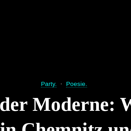
Party.
Poesie.
 der Moderne: W
in Chemnitz un