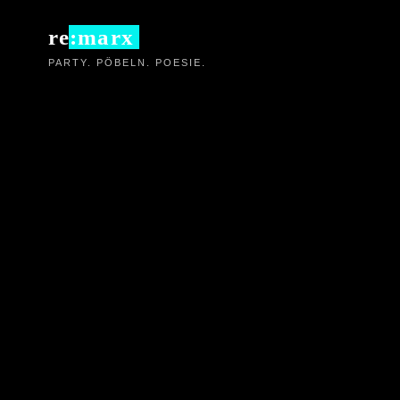
Zum
re:marx
Inhalt
PARTY. PÖBELN. POESIE.
springen