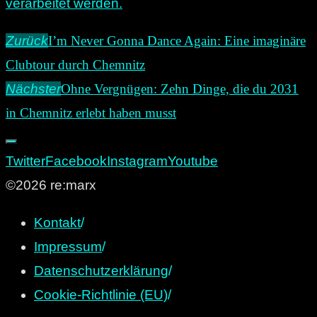
verarbeitet werden.
Zurück
I’m Never Gonna Dance Again: Eine imaginäre
Clubtour durch Chemnitz
Nächster
Ohne Vergnügen: Zehn Dinge, die du 2031
in Chemnitz erlebt haben musst
Twitter
Facebook
Instagram
Youtube
©2026 re:marx
Kontakt
/
Impressum
/
Datenschutzerklärung
/
Cookie-Richtlinie (EU)
/