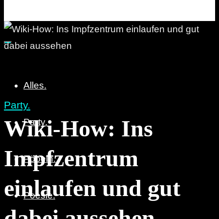
Party. Pöbeln. Poesie.
Alles.
Party.
Wiki-How: Ins
Party.
Impfzentrum
Pöbeln.
einlaufen und gut
Poesie.
dabei aussehen