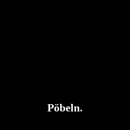
Pöbeln.