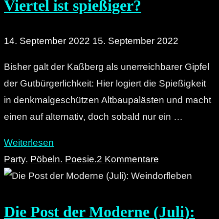
Viertel ist spießiger?
14. September 2022
15. September 2022
Bisher galt der Kaßberg als unerreichbarer Gipfel
der Gutbürgerlichkeit: Hier logiert die Spießigkeit
in denkmalgeschützen Altbaupalästen und macht
einen auf alternativ, doch sobald nur ein …
"Brühl
Weiterlesen
gegen
Party.
Pöbeln.
Poesie.
2 Kommentare
Kaßberg:
Welches
Die Post der Moderne (Juli):
Viertel