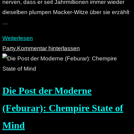
nerven, dass er seit Jahrmillionen immer wieder
dieselben plumpen Macker-Witze über sie erzählt
…
"Die
Weiterlesen
Post
Party.
Kommentar hinterlassen
der
Moderne
(März):
Die Post der Moderne
Mackers
United"
(Feburar): Chempire State of
Mind