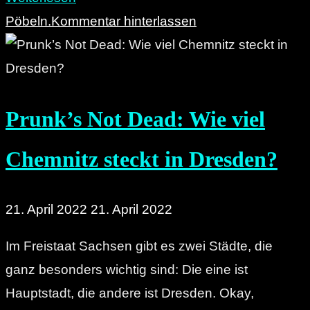
in
Pöbeln.
Kommentar hinterlassen
Gefahr:
Als
Tempolimit
Prunk’s Not Dead: Wie viel
auf
dem
Chemnitz steckt in Dresden?
Auto-
Tuning-
Treffen"
21. April 2022
21. April 2022
Im Freistaat Sachsen gibt es zwei Städte, die
ganz besonders wichtig sind: Die eine ist
Hauptstadt, die andere ist Dresden. Okay,