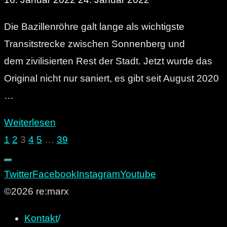
Die Bazillenröhre galt lange als wichtigste
Transitstrecke zwischen Sonnenberg und
dem zivilisierten Rest der Stadt. Jetzt wurde das
Original nicht nur saniert, es gibt seit August 2020
…
"Sicher
Weiterlesen
auf
1
2
3
4
5
…
39
Seitennummerierung
den
Sonnenberg
Twitter
Facebook
Instagram
Youtube
der
ohne
©2026 re:marx
Ansteckungsgefahr:
Beiträge
Kontakt
/
Die