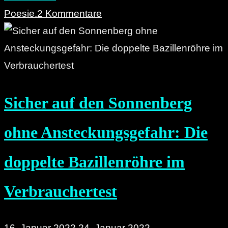
500
Poesie.
2 Kommentare
besten
Chemnitz-
Songs
aller
Sicher auf den Sonnenberg
Zeiten"
ohne Ansteckungsgefahr: Die
doppelte Bazillenröhre im
Verbrauchertest
16. Januar 2022
24. Januar 2022