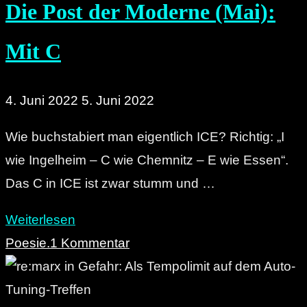
Die Post der Moderne (Mai):
(Juli):
Weindorfleben"
Mit C
4. Juni 2022
5. Juni 2022
Wie buchstabiert man eigentlich ICE? Richtig: „I
wie Ingelheim – C wie Chemnitz – E wie Essen“.
Das C in ICE ist zwar stumm und …
"Die
Weiterlesen
Post
Poesie.
1 Kommentar
der
Moderne