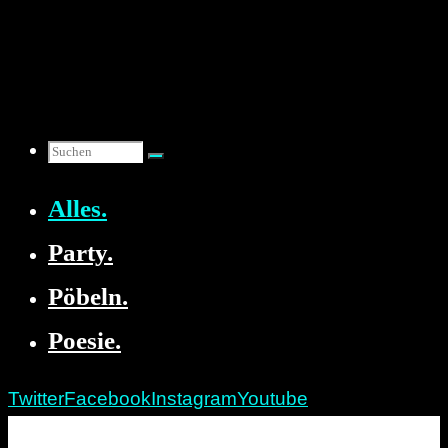
Zum
Inhalt
springen
Suchen
Alles.
nach:
Party.
Pöbeln.
Poesie.
Twitter
Facebook
Instagram
Youtube