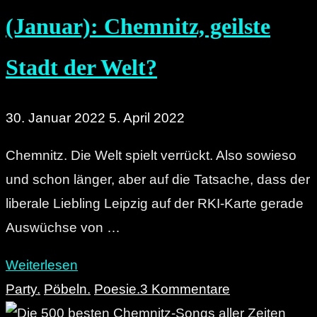
State
(Januar): Chemnitz, geilste
of
Mind"
Stadt der Welt?
30. Januar 2022
5. April 2022
Chemnitz. Die Welt spielt verrückt. Also sowieso
und schon länger, aber auf die Tatsache, dass der
liberale Liebling Leipzig auf der RKI-Karte gerade
Auswüchse von …
"Die
Weiterlesen
Post
Party.
Pöbeln.
Poesie.
3 Kommentare
der