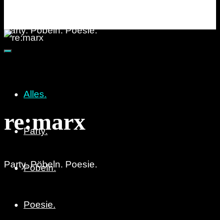
re:marx
Party. Pöbeln. Poesie.
Alles.
re:marx
Party.
Party. Pöbeln. Poesie.
Pöbeln.
Poesie.