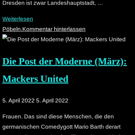
Dresden ist zwar Landeshauptstadt, …
"Prunk’s
Weiterlesen
Not
Pöbeln.
Kommentar hinterlassen
Dead:
Wie
Die Post der Moderne (März):
viel
Chemnitz
Mackers United
steckt
in
Dresden?"
5. April 2022
5. April 2022
Frauen. Das sind diese Menschen, die den
germanischen Comedygott Mario Barth derart